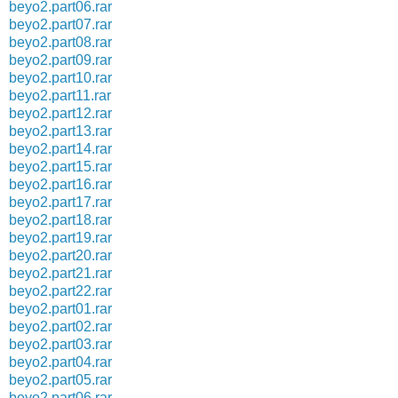
beyo2.part06.rar
beyo2.part07.rar
beyo2.part08.rar
beyo2.part09.rar
beyo2.part10.rar
beyo2.part11.rar
beyo2.part12.rar
beyo2.part13.rar
beyo2.part14.rar
beyo2.part15.rar
beyo2.part16.rar
beyo2.part17.rar
beyo2.part18.rar
beyo2.part19.rar
beyo2.part20.rar
beyo2.part21.rar
beyo2.part22.rar
beyo2.part01.rar
beyo2.part02.rar
beyo2.part03.rar
beyo2.part04.rar
beyo2.part05.rar
beyo2.part06.rar