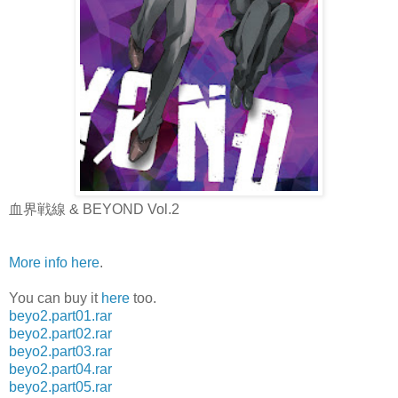
血界戦線 & BEYOND Vol.2
More info here
.
You can buy it
here
too.
beyo2.part01.rar
beyo2.part02.rar
beyo2.part03.rar
beyo2.part04.rar
beyo2.part05.rar