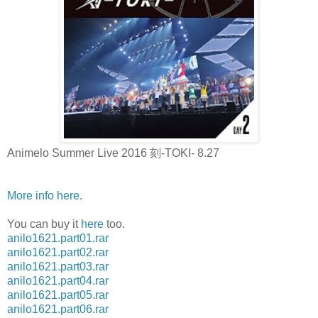
Animelo Summer Live 2016 刻-TOKI- 8.27
More info here
.
You can buy it
here
too.
anilo1621.part01.rar
anilo1621.part02.rar
anilo1621.part03.rar
anilo1621.part04.rar
anilo1621.part05.rar
anilo1621.part06.rar