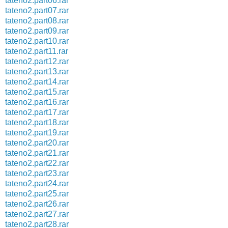
tateno2.part06.rar
tateno2.part07.rar
tateno2.part08.rar
tateno2.part09.rar
tateno2.part10.rar
tateno2.part11.rar
tateno2.part12.rar
tateno2.part13.rar
tateno2.part14.rar
tateno2.part15.rar
tateno2.part16.rar
tateno2.part17.rar
tateno2.part18.rar
tateno2.part19.rar
tateno2.part20.rar
tateno2.part21.rar
tateno2.part22.rar
tateno2.part23.rar
tateno2.part24.rar
tateno2.part25.rar
tateno2.part26.rar
tateno2.part27.rar
tateno2.part28.rar