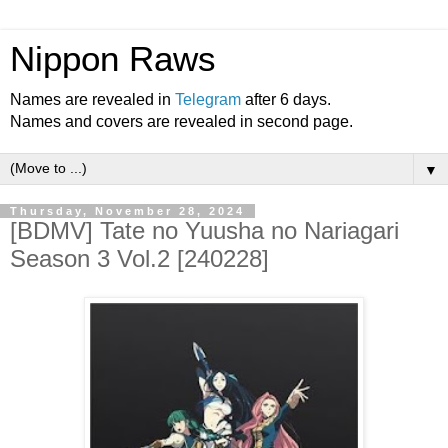
Nippon Raws
Names are revealed in
Telegram
after 6 days.
Names and covers are revealed in second page.
▼
Thursday, November 28, 2024
[BDMV] Tate no Yuusha no Nariagari
Season 3 Vol.2 [240228]