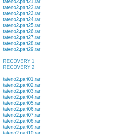
tateno2.part21.rar
tateno2.part22.rar
tateno2.part23.rar
tateno2.part24.rar
tateno2.part25.rar
tateno2.part26.rar
tateno2.part27.rar
tateno2.part28.rar
tateno2.part29.rar
RECOVERY 1
RECOVERY 2
tateno2.part01.rar
tateno2.part02.rar
tateno2.part03.rar
tateno2.part04.rar
tateno2.part05.rar
tateno2.part06.rar
tateno2.part07.rar
tateno2.part08.rar
tateno2.part09.rar
tateno2.part10.rar