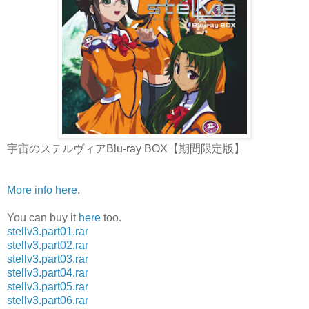
宇宙のステルヴィアBlu-ray BOX【期間限定版】
More info here
.
You can buy it
here
too.
stellv3.part01.rar
stellv3.part02.rar
stellv3.part03.rar
stellv3.part04.rar
stellv3.part05.rar
stellv3.part06.rar