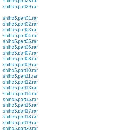
shiho5.part28.rar
shiho5.part29.rar
shiho5.part01.rar
shiho5.part02.rar
shiho5.part03.rar
shiho5.part04.rar
shiho5.part05.rar
shiho5.part06.rar
shiho5.part07.rar
shiho5.part08.rar
shiho5.part09.rar
shiho5.part10.rar
shiho5.part11.rar
shiho5.part12.rar
shiho5.part13.rar
shiho5.part14.rar
shiho5.part15.rar
shiho5.part16.rar
shiho5.part17.rar
shiho5.part18.rar
shiho5.part19.rar
shiho5.part20.rar