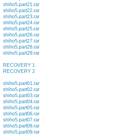
shiho5.part21.rar
shiho5.part22.rar
shiho5.part23.rar
shiho5.part24.rar
shiho5.part25.rar
shiho5.part26.rar
shiho5.part27.rar
shiho5.part28.rar
shiho5.part29.rar
RECOVERY 1
RECOVERY 2
shiho5.part01.rar
shiho5.part02.rar
shiho5.part03.rar
shiho5.part04.rar
shiho5.part05.rar
shiho5.part06.rar
shiho5.part07.rar
shiho5.part08.rar
shiho5.part09.rar