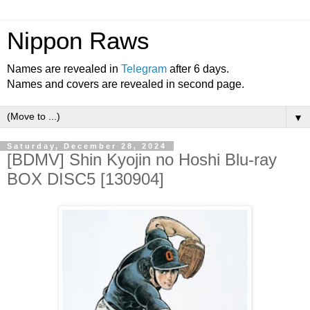
Nippon Raws
Names are revealed in
Telegram
after 6 days.
Names and covers are revealed in second page.
▼
Saturday, December 28, 2024
[BDMV] Shin Kyojin no Hoshi Blu-ray
BOX DISC5 [130904]