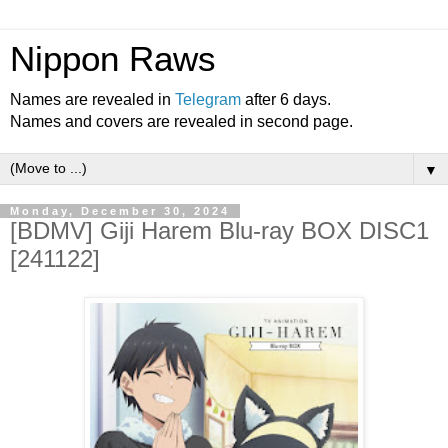
Nippon Raws
Names are revealed in
Telegram
after 6 days.
Names and covers are revealed in second page.
▼
Monday, December 30, 2024
[BDMV] Giji Harem Blu-ray BOX DISC1
[241122]