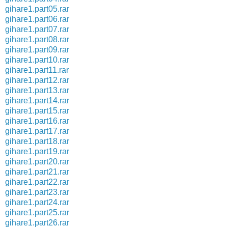
gihare1.part05.rar
gihare1.part06.rar
gihare1.part07.rar
gihare1.part08.rar
gihare1.part09.rar
gihare1.part10.rar
gihare1.part11.rar
gihare1.part12.rar
gihare1.part13.rar
gihare1.part14.rar
gihare1.part15.rar
gihare1.part16.rar
gihare1.part17.rar
gihare1.part18.rar
gihare1.part19.rar
gihare1.part20.rar
gihare1.part21.rar
gihare1.part22.rar
gihare1.part23.rar
gihare1.part24.rar
gihare1.part25.rar
gihare1.part26.rar