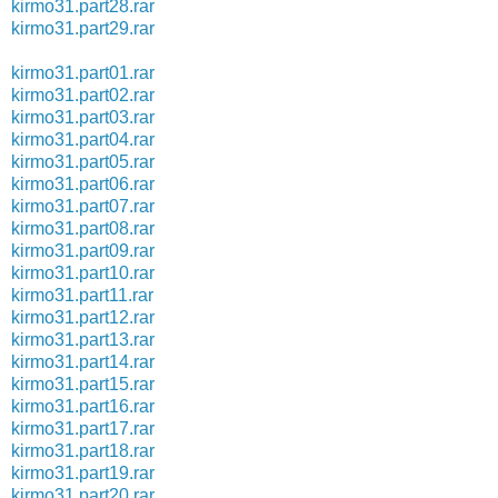
kirmo31.part28.rar
kirmo31.part29.rar
kirmo31.part01.rar
kirmo31.part02.rar
kirmo31.part03.rar
kirmo31.part04.rar
kirmo31.part05.rar
kirmo31.part06.rar
kirmo31.part07.rar
kirmo31.part08.rar
kirmo31.part09.rar
kirmo31.part10.rar
kirmo31.part11.rar
kirmo31.part12.rar
kirmo31.part13.rar
kirmo31.part14.rar
kirmo31.part15.rar
kirmo31.part16.rar
kirmo31.part17.rar
kirmo31.part18.rar
kirmo31.part19.rar
kirmo31.part20.rar