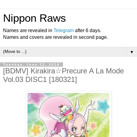
Nippon Raws
Names are revealed in
Telegram
after 6 days.
Names and covers are revealed in second page.
▼
Tuesday, June 12, 2018
[BDMV] Kirakira☆Precure A La Mode
Vol.03 DISC1 [180321]