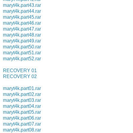
maryt4k.part43.rar
maryt4k.part44.rar
maryt4k.part45.rar
maryt4k.part46.rar
maryt4k.part47.rar
maryt4k.part48.rar
maryt4k.part49.rar
maryt4k.part50.rar
maryt4k.part51.rar
maryt4k.part52.rar
RECOVERY 01
RECOVERY 02
maryt4k.part01.rar
maryt4k.part02.rar
maryt4k.part03.rar
maryt4k.part04.rar
maryt4k.part05.rar
maryt4k.part06.rar
maryt4k.part07.rar
maryt4k.part08.rar