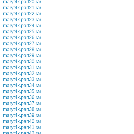
maryt4k.part20.rar
maryt4k.part21.rar
maryt4k.part22.rar
maryt4k.part23.rar
maryt4k.part24.rar
maryt4k.part25.rar
maryt4k.part26.rar
maryt4k.part27.rar
maryt4k.part28.rar
maryt4k.part29.rar
maryt4k.part30.rar
maryt4k.part31.rar
maryt4k.part32.rar
maryt4k.part33.rar
maryt4k.part34.rar
maryt4k.part35.rar
maryt4k.part36.rar
maryt4k.part37.rar
maryt4k.part38.rar
maryt4k.part39.rar
maryt4k.part40.rar
maryt4k.part41.rar
maryt4k.part42.rar