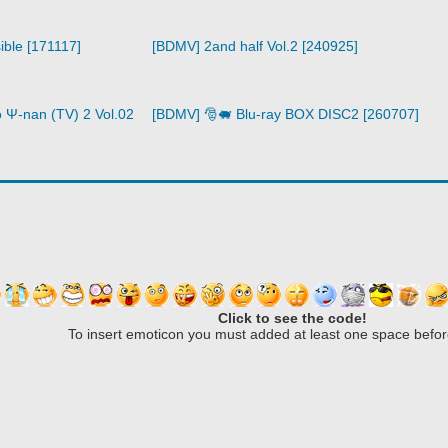
ible [171117]
[BDMV] 2and half Vol.2 [240925]
 Ψ-nan (TV) 2 Vol.02
[BDMV] 🎅🐖 Blu-ray BOX DISC2 [260707]
Click to see the code!
To insert emoticon you must added at least one space befor