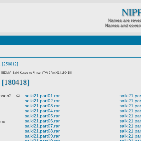
NIP
Names are revea
Names and covers
»
[BDMV] Saiki Kusuo no Ψ-nan (TV) 2 Vol.01 [180418]
 [180418]
son2 ①
saiki21.part01.rar
saiki21.pa
saiki21.part02.rar
saiki21.pa
saiki21.part03.rar
saiki21.pa
saiki21.part04.rar
saiki21.pa
saiki21.part05.rar
saiki21.pa
saiki21.part06.rar
saiki21.pa
oo.
saiki21.part07.rar
saiki21.pa
saiki21.part08.rar
saiki21.pa
saiki21.part09.rar
saiki21.pa
saiki21.part10.rar
saiki21.pa