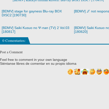
[BDMV] stage for gayness Blu-ray BOX
[BDMV] 🌌 not respons
DISC2 [190730]
[BDMV] Saiki Kusuo no Ψ-nan (TV) 2 Vol.03
[BDMV] Saiki Kusuo no
[180817]
[180620]
0 Comentarios:
Post a Comment
Feel free to comment in your own language
Siéntanse libres de comentar en su propio idioma