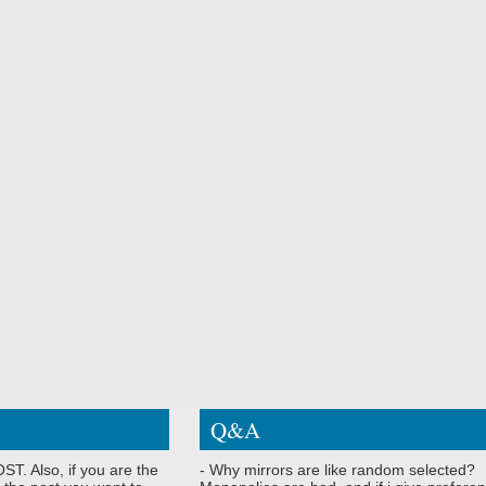
Q&A
ST. Also, if you are the
- Why mirrors are like random selected?