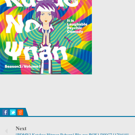
Next
[BDMV] Katekyo Hitman Reborn! Blu-ray BOX1 DISC7 [170419]