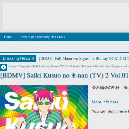
Home
How to use recovery files (.rev)
[BDMV] Trapezium [250226]
Breaking News
Francisco IV
Home
»
Comedy
»
Saiki Kusuo no Ψ-nan (TV) 2
»
School
»
Shounen
»
Slice of Life
»
Supernatural
[BDMV] Saiki Kusuo no Ψ-nan (TV) 2 Vol.01
11:57 PM
No Comment
斉木楠雄のΨ難 Sea
More info here
.
You can buy it
here
t