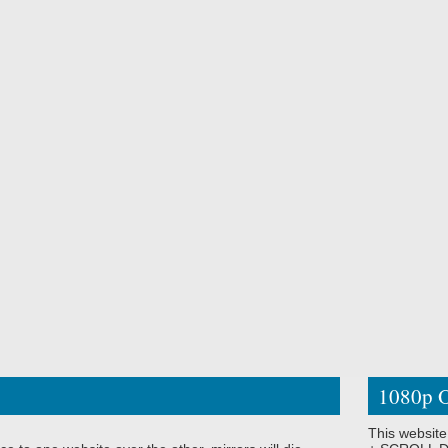
1080p O
This website