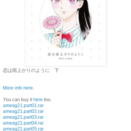
恋は雨上がりのように 下
More info here
.
You can buy it
here
too.
ameag21.part01.rar
ameag21.part02.rar
ameag21.part03.rar
ameag21.part04.rar
ameag21.part05.rar