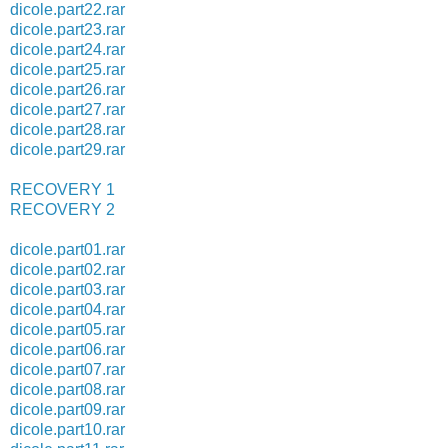
dicole.part22.rar
dicole.part23.rar
dicole.part24.rar
dicole.part25.rar
dicole.part26.rar
dicole.part27.rar
dicole.part28.rar
dicole.part29.rar
RECOVERY 1
RECOVERY 2
dicole.part01.rar
dicole.part02.rar
dicole.part03.rar
dicole.part04.rar
dicole.part05.rar
dicole.part06.rar
dicole.part07.rar
dicole.part08.rar
dicole.part09.rar
dicole.part10.rar