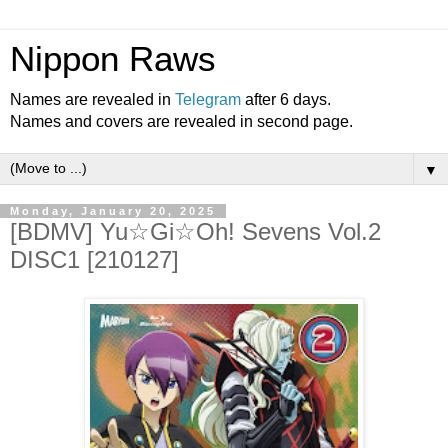
Nippon Raws
Names are revealed in
Telegram
after 6 days.
Names and covers are revealed in second page.
▼
Monday, January 20, 2025
[BDMV] Yu☆Gi☆Oh! Sevens Vol.2
DISC1 [210127]