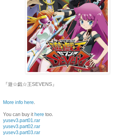
『遊☆戯☆王SEVENS』
More info here
.
You can buy it
here
too.
yusev3.part01.rar
yusev3.part02.rar
yusev3.part03.rar