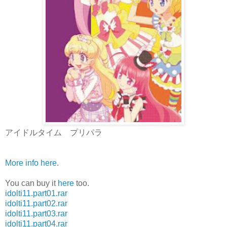
アイドルタイム プリパラ
More info here
.
You can buy it
here
too.
idolti11.part01.rar
idolti11.part02.rar
idolti11.part03.rar
idolti11.part04.rar