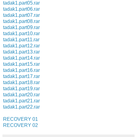
tadak1.part05.rar
tadak1.part06.rar
tadak1.part07.rar
tadak1.part08.rar
tadak1.part09.rar
tadak1.part10.rar
tadak1.part11.rar
tadak1.part12.rar
tadak1.part13.rar
tadak1.part14.rar
tadak1.part15.rar
tadak1.part16.rar
tadak1.part17.rar
tadak1.part18.rar
tadak1.part19.rar
tadak1.part20.rar
tadak1.part21.rar
tadak1.part22.rar
RECOVERY 01
RECOVERY 02