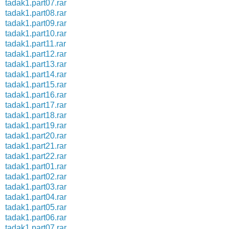
tadak1.part07.rar
tadak1.part08.rar
tadak1.part09.rar
tadak1.part10.rar
tadak1.part11.rar
tadak1.part12.rar
tadak1.part13.rar
tadak1.part14.rar
tadak1.part15.rar
tadak1.part16.rar
tadak1.part17.rar
tadak1.part18.rar
tadak1.part19.rar
tadak1.part20.rar
tadak1.part21.rar
tadak1.part22.rar
tadak1.part01.rar
tadak1.part02.rar
tadak1.part03.rar
tadak1.part04.rar
tadak1.part05.rar
tadak1.part06.rar
tadak1.part07.rar