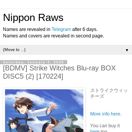
Nippon Raws
Names are revealed in
Telegram
after 6 days.
Names and covers are revealed in second page.
▼
Saturday, January 4, 2025
[BDMV] Strike Witches Blu-ray BOX
DISC5 (2) [170224]
ストライクウィッ
チーズ
More info here
.
You can buy it
here
too.